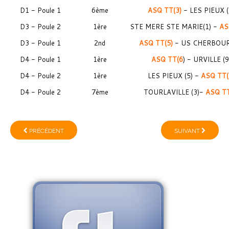
D1 - Poule 1
6ème
ASQ TT(3)
- LES PIEUX (
D3 - Poule 2
1ère
STE MERE STE MARIE(1) -
AS
D3 - Poule 1
2nd
ASQ TT(5)
- US CHERBOUR
D4 - Poule 1
1ère
ASQ TT(6
) - URVILLE (9
D4 - Poule 2
1ère
LES PIEUX (5) -
ASQ TT(
D4 - Poule 2
7ème
TOURLAVILLE (3)-
ASQ TT
PRÉCÉDENT
SUIVANT