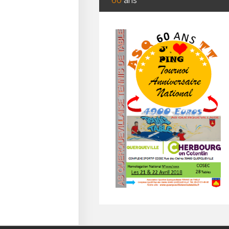
60
ans