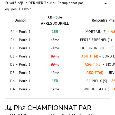
Et voilà déjà le DERNIER Tour du Championnat par
équipes, à savoir
Clt Poule
Division
Rencontre Pha
APRES JOURNEE
R4 - Poule 1
1ER
MORTAIN (2) -
AS
R4 - Poule 1
4ème
FERTE FRESNEL (1) 
D1 - Poule 1
7ème
EQUEURDREVILLE (3)
D1 - Poule 2
8ème
ASQ TT(4)
- BORD D
D2 - Poule 1
8ème
ASQ TT(5)
- SIOUV
D3 - Poule 1
4ème
ASQ TT(6)
- URVI
D4 - Poule 1
1ER
LES PIEUX (5) -
AS
D4 - Poule 2
8ème
BRICQUEBEC (5) -
J4 Ph2 CHAMPIONNAT PAR