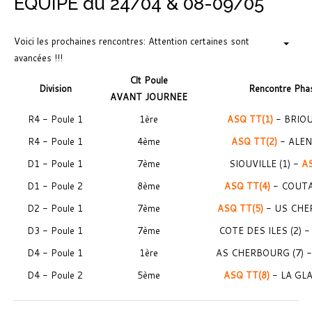
EQUIPE du 24/04 & 08-09/05
Voici les prochaines rencontres: Attention certaines sont
avancées !!!
Clt Poule
Division
Rencontre Pha
AVANT JOURNEE
R4 - Poule 1
1ère
ASQ TT(1)
- BRIOU
R4 - Poule 1
4ème
ASQ TT(2)
- ALEN
D1 - Poule 1
7ème
SIOUVILLE (1) -
AS
D1 - Poule 2
8ème
ASQ TT(4)
- COUTA
D2 - Poule 1
7ème
ASQ TT(5)
- US CHE
D3 - Poule 1
7ème
COTE DES ILES (2) 
D4 - Poule 1
1ère
AS CHERBOURG (7) 
D4 - Poule 2
5ème
ASQ TT(8)
- LA GLA