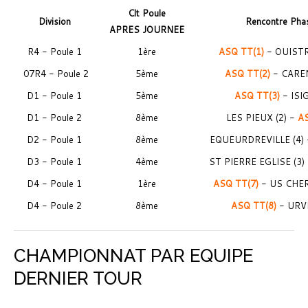
Clt Poule
Division
Rencontre Pha
APRES JOURNEE
R4 - Poule 1
1ère
ASQ TT(1)
- OUIST
07R4 - Poule 2
5ème
ASQ TT(2)
- CARE
D1 - Poule 1
5ème
ASQ TT(3)
- ISI
D1 - Poule 2
8ème
LES PIEUX (2) -
AS
D2 - Poule 1
8ème
EQUEURDREVILLE (4)
D3 - Poule 1
4ème
ST PIERRE EGLISE (3) 
D4 - Poule 1
1ère
ASQ TT(7)
- US CHE
D4 - Poule 2
8ème
ASQ TT(8)
- URVI
CHAMPIONNAT PAR EQUIPE
DERNIER TOUR