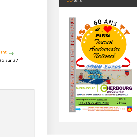
60
ans
vant
36 sur 37