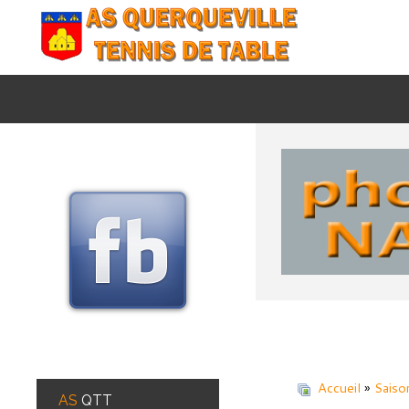
RECHERCHER
Accueil
»
Saiso
AS
QTT