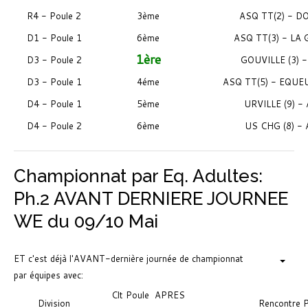
R4 - Poule 2
3ème
ASQ TT(2) - DO
D1 - Poule 1
6ème
ASQ TT(3) - LA 
1ère
D3 - Poule 2
GOUVILLE (3) -
D3 - Poule 1
4éme
ASQ TT(5) - EQUEU
D4 - Poule 1
5ème
URVILLE (9) -
6ème
D4 - Poule 2
US CHG (8) - 
Championnat par Eq. Adultes:
Ph.2 AVANT DERNIERE JOURNEE
WE du 09/10 Mai
ET c'est déjà l'AVANT-dernière journée de championnat
par équipes avec:
Clt Poule
APRES
Division
Rencontre 