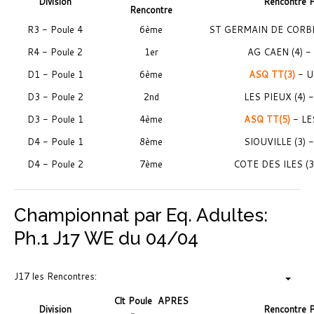
Division
Rencontre 
Rencontre
R3 - Poule 4
6ème
ST GERMAIN DE CORBE
R4 - Poule 2
1er
AG CAEN (4) -
D1 - Poule 1
6ème
ASQ TT(3)
- U
D3 - Poule 2
2nd
LES PIEUX (4) 
D3 - Poule 1
4ème
ASQ TT(5)
- LE
D4 - Poule 1
8ème
SIOUVILLE (3) 
D4 - Poule 2
7ème
COTE DES ILES (3
Championnat par Eq. Adultes:
Ph.1 J17 WE du 04/04
J17 les Rencontres:
Clt Poule
APRES
Division
Rencontre 