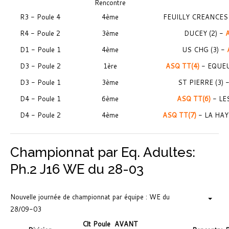
Rencontre
R3 - Poule 4
4ème
FEUILLY CREANCES 
R4 - Poule 2
3ème
DUCEY (2) -
A
D1 - Poule 1
4ème
US CHG (3) -
D3 - Poule 2
1ère
ASQ TT(4)
- EQUEU
D3 - Poule 1
3ème
ST PIERRE (3) 
D4 - Poule 1
6ème
ASQ TT(6)
- LES
D4 - Poule 2
4ème
ASQ TT(7)
- LA HAY
Championnat par Eq. Adultes:
Ph.2 J16 WE du 28-03
Nouvelle journée de championnat par équipe : WE du
28/09-03
Clt Poule
AVANT