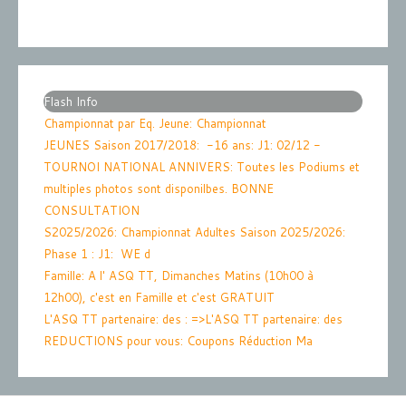
Flash Info
Championnat par Eq. Jeune
: Championnat
JEUNES Saison 2017/2018: -16 ans: J1: 02/12 -
TOURNOI NATIONAL ANNIVERS
: Toutes les Podiums et
multiples photos sont disponilbes. BONNE
CONSULTATION
S2025/2026
: Championnat Adultes Saison 2025/2026:
Phase 1 : J1: WE d
Famille
: A l' ASQ TT, Dimanches Matins (10h00 à
12h00), c'est en Famille et c'est GRATUIT
L'ASQ TT partenaire: des
: =>L'ASQ TT partenaire: des
REDUCTIONS pour vous: Coupons Réduction Ma