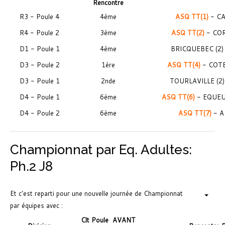
Rencontre
R3 - Poule 4
4ème
ASQ TT(1)
- CA
R4 - Poule 2
3ème
ASQ TT(2)
- COR
D1 - Poule 1
4ème
BRICQUEBEC (2)
D3 - Poule 2
1ère
ASQ TT(4)
- COTE
D3 - Poule 1
2nde
TOURLAVILLE (2)
D4 - Poule 1
6ème
ASQ TT(6)
- EQUEU
D4 - Poule 2
6ème
ASQ TT(7)
- A
Championnat par Eq. Adultes:
Ph.2 J8
Et c'est reparti pour une nouvelle journée de Championnat
par équipes avec :
Clt Poule
AVANT