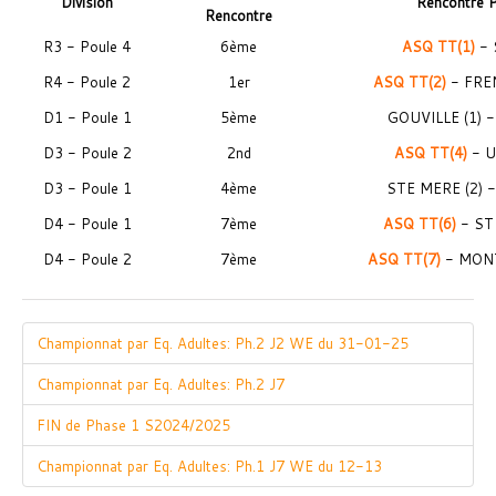
Division
Rencontre 
Rencontre
R3 - Poule 4
6ème
ASQ TT(1)
- 
R4 - Poule 2
1er
ASQ TT(2)
- FREN
D1 - Poule 1
5ème
GOUVILLE (1) 
D3 - Poule 2
2nd
ASQ TT(4)
- U
D3 - Poule 1
4ème
STE MERE (2) 
D4 - Poule 1
7ème
ASQ TT(6)
- ST
D4 - Poule 2
7ème
ASQ TT(7)
- MON
Championnat par Eq. Adultes: Ph.2 J2 WE du 31-01-25
Championnat par Eq. Adultes: Ph.2 J7
FIN de Phase 1 S2024/2025
Championnat par Eq. Adultes: Ph.1 J7 WE du 12-13